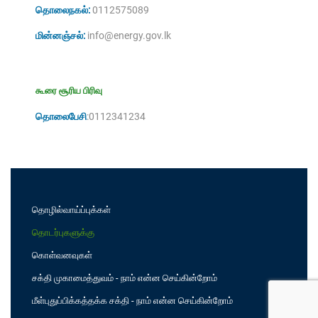
தொலைநகல்:
0112575089
மின்னஞ்சல்:
info@energy.gov.lk
கூரை சூரிய பிரிவு
தொலைபேசி
:
0112341234
தொழில்வாய்ப்புக்கள்
தொடர்புகளுக்கு
கொள்வனவுகள்
சக்தி முகாமைத்துவம் - நாம் என்ன செய்கின்றோம்
மீள்புதுப்பிக்கத்தக்க சக்தி - நாம் என்ன செய்கின்றோம்