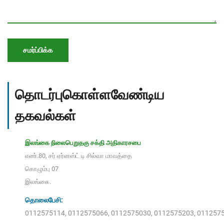
சமர்ப்பிக்க
தொடர்புகொள்ளவேண்டிய
தகவல்கள்
இலங்கை நிலைபெறுதகு சக்தி அதிகாரசபை
எண்.80, சர் ஏர்னஸ்ட் டி சில்வா மாவத்தை
கொழும்பு 07
இலங்கை.
தொலைபேசி:
0112575114
,
0112575066
,
0112575030
,
0112575203
,
011257