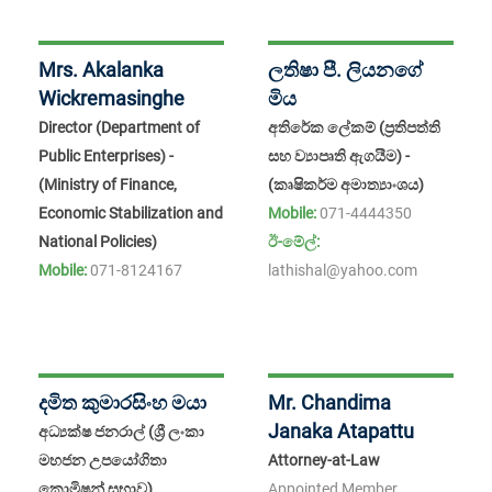
Mrs. Akalanka
ලතිෂා පී. ලියනගේ
Wickremasinghe
මිය
Director (Department of
අතිරේක ලේකම් (ප්‍රතිපත්ති
Public Enterprises) -
සහ ව්‍යාපෘති ඇගයීම) -
(Ministry of Finance,
(කෘෂිකර්ම අමාත්‍යාංශය)
Economic Stabilization and
Mobile:
071-4444350
National Policies)
ඊ-මේල්:
Mobile:
071-8124167
lathishal@yahoo.com
දමිත කුමාරසිංහ මයා
Mr. Chandima
Janaka Atapattu
අධ්‍යක්ෂ ජනරාල් (ශ්‍රී ලංකා
මහජන උපයෝගිතා
Attorney-at-Law
කොමිෂන් සභාව)
Appointed Member