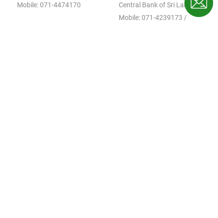
Mobile:
071-4474170
Central Bank of Sri Lanka
Mobile:
071-4239173
/
011-2477376
E-mail:
thilakaweera@cbsl.lk
Mr. Shiran Fernando
Mr. D M S
Disanayake
Ceylon Chamber of
Commerce
Director (Planning)
Mobile:
0775812578
Ministry of Plantation and
Community Infrastructure
Mobile:
0718272764