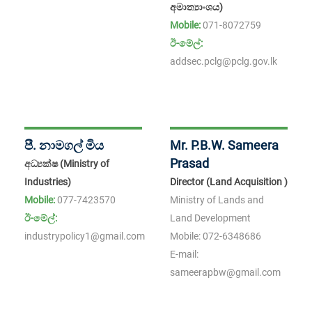
අමාත්‍යාංශය)
Mobile:
071-8072759
ඊ-මේල්:
addsec.pclg@pclg.gov.lk
පී. නාමගල් මිය
Mr. P.B.W. Sameera
Prasad
අධ්‍යක්ෂ (Ministry of
Industries)
Director (Land Acquisition )
Mobile:
077-7423570
Ministry of Lands and
ඊ-මේල්:
Land Development
industrypolicy1@gmail.com
Mobile:
072-6348686
E-mail:
sameerapbw@gmail.com