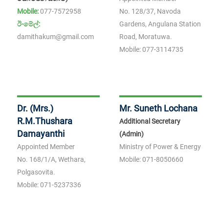
Mobile:
077-7572958
No. 128/37, Navoda
ඊ-මේල්:
Gardens, Angulana Station
damithakum@gmail.com
Road, Moratuwa.
Mobile:
077-3114735
Dr. (Mrs.)
Mr. Suneth Lochana
R.M.Thushara
Additional Secretary
Damayanthi
(Admin)
Appointed Member
Ministry of Power & Energy
No. 168/1/A, Wethara,
Mobile:
071-8050660
Polgasovita.
Mobile:
071-5237336