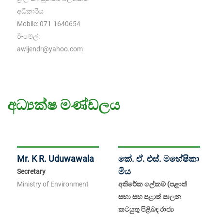
අධිකාරිය
Mobile:
071-1640654
ඊ-මේල්:
awijendr@yahoo.com
අධ්‍යක්ෂ මණ්ඩලය
Mr. K R. Uduwawala
කේ. ඒ. එස්. මහේෂිකා
මිය
Secretary
Ministry of Environment
අතිරේක ලේකම් (පළාත්
සභා සහ පළාත් පාලන
කටයුතු පිළිබඳ රාජ්‍ය