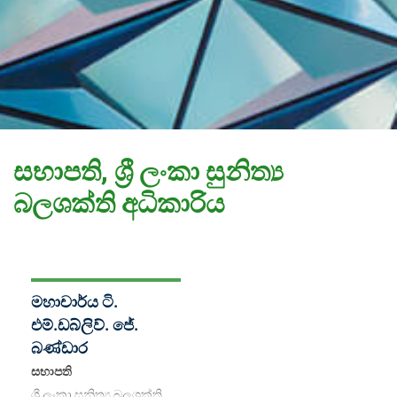
සභාපති, ශ්‍රී ලංකා සුනිත්‍ය
බලශක්ති අධිකාරිය
මහාචාර්ය ටි.
එම්.ඩබ්ලිව්. ජේ.
බණ්ඩාර
සභාපති
ශ්‍රී ලංකා සුනිත්‍ය බලශක්ති