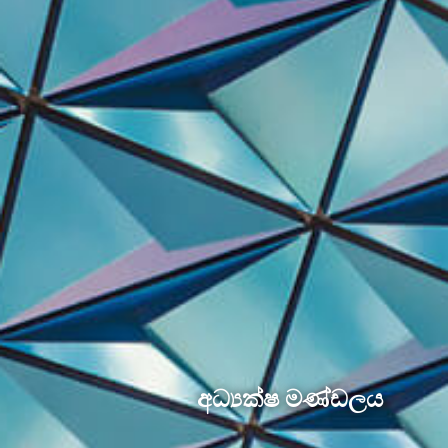
අධ්‍යක්ෂ මණ්ඩලය