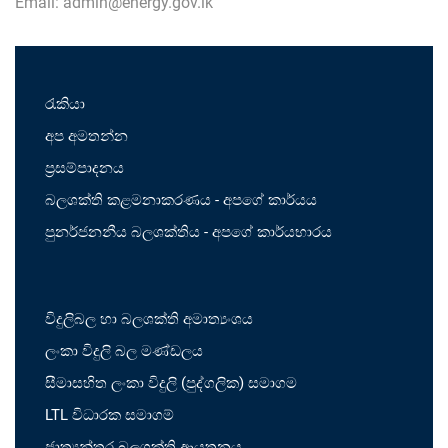
Email:
admin@energy.gov.lk
රැකියා
අප අමතන්න
ප්‍රසම්පාදනය
බලශක්ති කළමනාකරණය - අපගේ කාර්යය
පුනර්ජනනීය බලශක්තිය - අපගේ කාර්යභාරය
විදුලිබල හා බලශක්ති අමාත්‍යංශය
ලංකා විදුලි බල මණ්ඩලය
සීමාසහිත ලංකා විදුලි (පුද්ගලික) සමාගම
LTL විධාරක සමාගම්
ජාත්‍යන්තර බලශක්ති ආයතනය