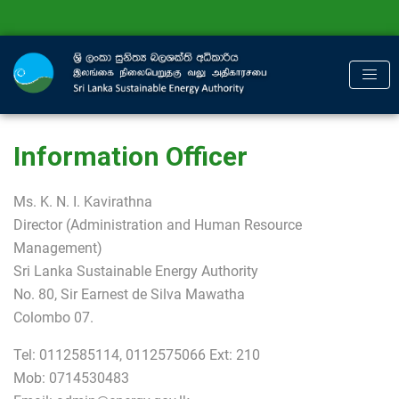
Information Officer
Ms. K. N. I. Kavirathna
Director (Administration and Human Resource
Management)
Sri Lanka Sustainable Energy Authority
No. 80, Sir Earnest de Silva Mawatha
Colombo 07.
Tel:
0112585114
,
0112575066
Ext: 210
Mob:
0714530483