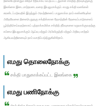
நிலைபேறானதும் சுதேச ரீதியாகப் பெறப்பட்டதுமான சக்தித் தீர்வுகளுக்கு
இலங்கை இடைமாற்றமடைவதை இயலுமாக்கும். எமது சக்தி வளங்கள்
சுரண்டப்படுவதில் இருந்தும் அவற்றினைப் பாதுகாக்க நாம் எண்ணியுள்ள
அதேவேளை நிலைபெறுதகு சக்திக்கான தேசத்தின் தேவைப்பாடுகளைப்
பூர்த்திசெய்வதற்காகப் புத்தாக்கமிக்க சக்தித் தீர்வுகளை உருவாக்குவதற்கு
எம்மை இயலுமாக்கும் ஆய்வு மற்றும் அபிவிருத்தி மற்றும் அறிவு மாற்றம்
ஆகியவற்றினையும் நாம் வசதிப்படுத்துகின்றோம்.
எமது தொலைநோக்கு
சக்தி பாதுகாக்கப்பட்ட இலங்கை
எமது பணிநோக்கு
மிகச் சிறந்த நிலைபெறுதகு நடைமுறைகளை ஏற்றுக்கொள்வதனால்