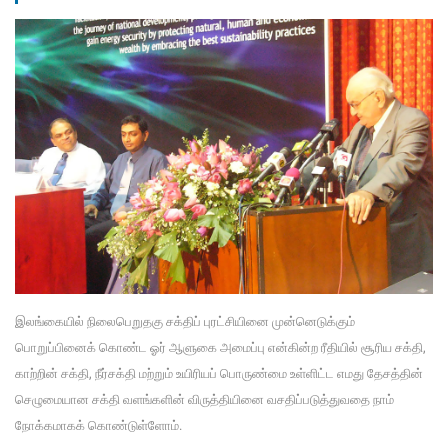
இலங்கையில் நிலைபெறுதகு சக்திப் புரட்சியினை முன்னெடுக்கும்
பொறுப்பினைக் கொண்ட ஓர் ஆளுகை அமைப்பு என்கின்ற ரீதியில் சூரிய சக்தி,
காற்றின் சக்தி, நீர்சக்தி மற்றும் உயிரியப் பொருண்மை உள்ளிட்ட எமது தேசத்தின்
செழுமையான சக்தி வளங்களின் விருத்தியினை வசதிப்படுத்துவதை நாம்
நோக்கமாகக் கொண்டுள்ளோம்.