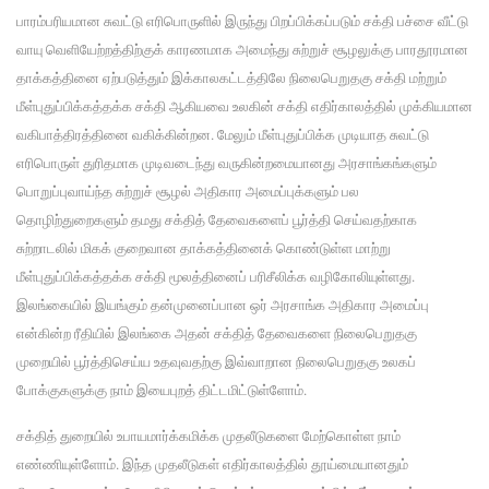
பாரம்பரியமான சுவட்டு எரிபொருளில் இருந்து பிறப்பிக்கப்படும் சக்தி பச்சை வீட்டு
வாயு வெளியேற்றத்திற்குக் காரணமாக அமைந்து சுற்றுச் சூழலுக்கு பாரதூரமான
தாக்கத்தினை ஏற்படுத்தும் இக்காலகட்டத்திலே நிலைபெறுதகு சக்தி மற்றும்
மீள்புதுப்பிக்கத்தக்க சக்தி ஆகியவை உலகின் சக்தி எதிர்காலத்தில் முக்கியமான
வகிபாத்திரத்தினை வகிக்கின்றன. மேலும் மீள்புதுப்பிக்க முடியாத சுவட்டு
எரிபொருள் துரிதமாக முடிவடைந்து வருகின்றமையானது அரசாங்கங்களும்
பொறுப்புவாய்ந்த சுற்றுச் சூழல் அதிகார அமைப்புக்களும் பல
தொழிற்துறைகளும் தமது சக்தித் தேவைகளைப் பூர்த்தி செய்வதற்காக
சுற்றாடலில் மிகக் குறைவான தாக்கத்தினைக் கொண்டுள்ள மாற்று
மீள்புதுப்பிக்கத்தக்க சக்தி மூலத்தினைப் பரிசீலிக்க வழிகோலியுள்ளது.
இலங்கையில் இயங்கும் தன்முனைப்பான ஒர் அரசாங்க அதிகார அமைப்பு
என்கின்ற ரீதியில் இலங்கை அதன் சக்தித் தேவைகளை நிலைபெறுதகு
முறையில் பூர்த்திசெய்ய உதவுவதற்கு இவ்வாறான நிலைபெறுதகு உலகப்
போக்குகளுக்கு நாம் இயைபுறத் திட்டமிட்டுள்ளோம்.
சக்தித் துறையில் உபாயமார்க்கமிக்க முதலீடுகளை மேற்கொள்ள நாம்
எண்ணியுள்ளோம். இந்த முதலீடுகள் எதிர்காலத்தில் தூய்மையானதும்