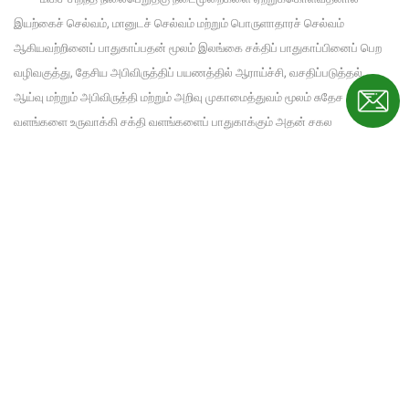
இயற்கைச் செல்வம், மானுடச் செல்வம் மற்றும் பொருளாதாரச் செல்வம்
ஆகியவற்றினைப் பாதுகாப்பதன் மூலம் இலங்கை சக்திப் பாதுகாப்பினைப் பெற
வழிவகுத்து, தேசிய அபிவிருத்திப் பயணத்தில் ஆராய்ச்சி, வசதிப்படுத்தல்,
ஆய்வு மற்றும் அபிவிருத்தி மற்றும் அறிவு முகாமைத்துவம் மூலம் சுதேச சக்தி
வளங்களை உருவாக்கி சக்தி வளங்களைப் பாதுகாக்கும் அதன் சகல
முயற்சிகளிலும் தேசத்திற்கு வழிகாட்டல்.
தொழில்வாய்ப்புக்கள்
தொடர்புகளுக்கு
கொள்வனவுகள்
சக்தி முகாமைத்துவம் - நாம் என்ன செய்கின்றோம்
மீள்புதுப்பிக்கத்தக்க சக்தி - நாம் என்ன செய்கின்றோம்