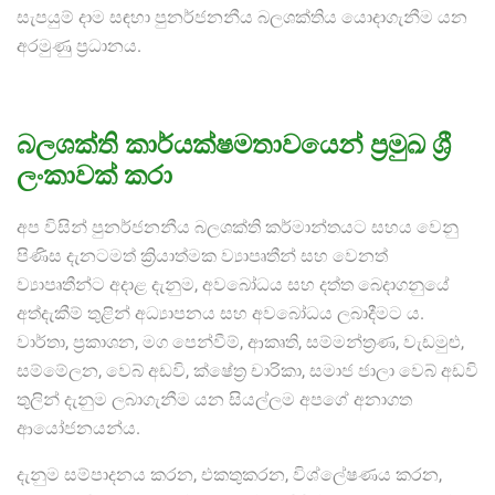
සැපයුම් දාම සඳහා පුනර්ජනනීය බලශක්තිය යොදාගැනීම යන
අරමුණු ප්‍රධානය.
බලශක්ති කාර්යක්ෂමතාවයෙන් ප්‍රමුඛ ශ්‍රී
ලංකාවක් කරා
අප විසින් පුනර්ජනනීය බලශක්ති කර්මාන්තයට සහය වෙනු
පිණිස දැනටමත් ක්‍රියාත්මක ව්‍යාපෘතීන් සහ වෙනත්
ව්‍යාපෘතීන්ට අදාළ දැනුම, අවබෝධය සහ දත්ත බෙදාගනුයේ
අත්දැකීම් තුළින් අධ්‍යාපනය සහ අවබෝධය ලබාදීමට ය.
වාර්තා, ප්‍රකාශන, මග පෙන්වීම්, ආකෘති, සම්මන්ත්‍රණ, වැඩමුළු,
සම්මේලන, වෙබ් අඩවි, ක්ෂේත්‍ර චාරිකා, සමාජ ජාලා වෙබ් අඩවි
තුලින් දැනුම ලබාගැනීම යන සියල්ලම අපගේ අනාගත
ආයෝජනයන්ය.
දැනුම සම්පාදනය කරන, එකතුකරන, විශ්ලේෂණය කරන,