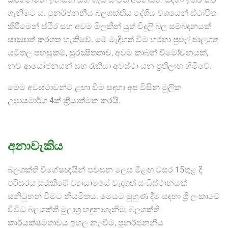
ගැනීමට ය. පුනර්ජනනීය බලශක්තිය දේශීය වශයෙන් ස්ථාපිත
කිරීමෙන් ස්ථිර සහ අවම මිලකින් යුත් විදුලි බල සම්බදනයක්
සාක්‍ෂාත් කරගත හැකිවේ. මේ මැදිහත් වීම හරහා පුළුල් ජාලගත
යටිතල පහසුකම්, සුරක්‍ෂිතතාව, අවම කාබන් විමෝචනයක්,
නව ආයෝජනයන් සහ රැකියා අවස්ථා යන ප්‍රතිලාභ හිමිවේ.
මෙම අවස්ථාවන්ට ළඟා වීම සඳහා අප විසින් මුලික
උපායමාර්ග 4ක් ක්‍රියාත්මක කරයි.
අනාවැකිය
බලශක්ති විශේෂඥයින් පවසන ලෙස මීළඟ වසර 15තුළ දී
පරිසරය සුරැකීමේ ව්‍යායාමයේ වැදගත් සංධිස්ථානයක්
සනිටුහන් වීමට නියමිතය. මෙයට මුහුණ දීම සඳහා ශ්‍රී ලංකාවේ
විවිධ බලශක්ති මුලාශ්‍ර හඳුනාගැනීම, බලශක්ති
කාර්යක්ෂමතාවය ඉහල නැංවීම, පුනර්ජනනීය