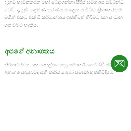
දැනුම භාවිතකරන හෝ බෙදාගන්නා පිරිස් සමග අප සම්බන්ධ
වෙයි. දැනුමි කළමණාකරණය ම ලෙස ම විවිධ ක්‍රියාකාරකම්
මගින් එකට එක් වී කර්මාන්තය ශක්තිමත් කිරීමට සහ සංධාන
ගත වීමට හැකිය.
අපගේ අනාගතය
තිරසාරත්වය යන සංකල්පය යනු යම් කාර්යයක් කිරීමේදී
අනාගත පරපුරටද එකී කාර්යය හෝ සම්පත් භුක්තිවිදීමේ
හැකියාව සුරක්ෂිතකරමින් එම කාර්යය කිරීමයි. තිරසාරත්වය
ලගකරගැනීමට අපට පවත්නා සම්පත් සහ නැගීඑන ඉල්ලුමට
අදාල අතීතය, වර්තමානය සහ අනාගතය පිලිබදව
අවබෝධයෙන් පියවර කිහිපයක් ගැනීමට සිදුවේ. අප විසින්
දැනුම් කළමණාකරණය සහ ක්‍රියාමාර්ගයන් සැලසුම්කරන්නේ
තිරසරතාවය යන සංකල්පය අනාගතයේදී ජිවිත රටාවක් ලෙස
ගොඩනැගීමටය.