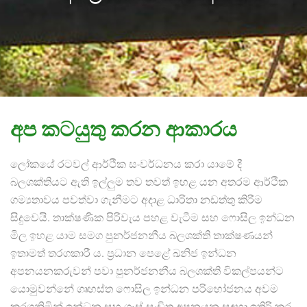
අප කටයුතු කරන ආකාරය
ලෝකයේ රටවල් ආර්ථික සංවර්ධනය කරා යාමේ දී
බලශක්තියට ඇති ඉල්ලුම තව තවත් ඉහළ යන අතරම ආර්ථික
ගම්‍යතාවය පවත්වා ගැනීමට අදාළ ධාරිතා නඩත්තු කිරීම
සිදුවෙයි. තාක්ෂණික පිරිවැය පහළ වැටීම සහ ෆොසිල ඉන්ධන
මිල ඉහළ යාම සමග පුනර්ජනනීය බලශක්ති තාක්ෂණයන්
ඉතාමත් තරගකාරී ය. ප්‍රධාන පෙළේ ඛනිජ ඉන්ධන
අපනයනකරුවන් පවා පුනර්ජනනීය බලශක්ති විකල්පයන්ට
යොමුවන්නේ ගෘහස්ත ෆොසිල ඉන්ධන පරිභෝජනය අවම
කරගනිමින් ඉන්ධන සහ ගෑස් සංචිත අපනයන සඳහා ඉතිරි කර