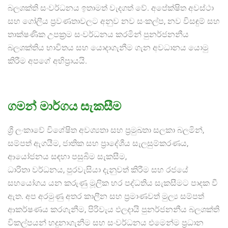
බලශක්ති සංවර්ධනය ඉතාමත් වැදගත් වේ. අපේක්ෂිත අවස්ථා
සහ ගෝලීය ප්‍රවණතාවලට අනුව නව සංකල්ප, නව විසඳුම් සහ
තාක්ෂණික උපක්‍රම සංවර්ධනය කරමින් පුනර්ජනනීය
බලශක්තිය භාවිතය සහ යොදාගැනීම ගැන අවධානය යොමු
කිරීම අපගේ අභිප්‍රායයි.
ගමන් මාර්ගය සැකසීම
ශ්‍රී ලංකාවේ විශේෂිත අවශ්‍යතා සහ ප්‍රමුඛතා සලකා බලමින්,
සම්පත් ඇගයීම, ජාතික සහ ප්‍රාදේශීය සැලසුම්කරණය,
ආයෝජනය සඳහා පසුබිම සැකසීම,
ධාරිතා වර්ධනය, පුරවැසියා දැනුවත් කිරීම සහ රජයේ
සහයෝගය යන කරුණු මූලික හර පද්ධතිය සැකසීමට පාදක වී
ඇත. අප අරමුණු අතර කාලීන සහ ප්‍රමාණවත් මුල්‍ය සම්පත්
ආකර්ෂණය කරගැනීම, පිරිවැය ඵලදායි පුනර්ජනනීය බලශක්ති
විකල්පයන් හදුනාගැනීම සහ සංවර්ධනය එමෙන්ම ප්‍රධාන