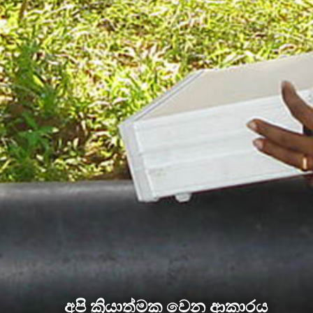
අපි ක්‍රියාත්මක වෙන ආකාරය