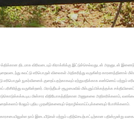
சக்திக்கான திடமாக விரிவடையும் கிராக்கிக்கு இட்டுச்செல்வதுடன் அதனுடன் இணை
 குறைவடைந்து சுவட்டு எரிபொருள் விலைகள் அதிகரித்து வருகின்ற காரணத்தினால் மீள்ப
ு எரிபொருள் நுகர்வினைக் குறைப்பதற்காகவும் ஏற்றுமதிக்காக எண்ணெய் மற்றும் எரி
ப் பரிசீலித்து வருகின்றனர். பிராந்தி்யச் சூழமைவில் மீள்புதுப்பிக்கத்தக்க சக்தியினை
ம் ஈடுகொடுக்கக்கூடிய மின்சார விநியோகத்திற்கான அணுகலை அதிகரிக்கலாம், வளங்க
றைக்கலாம் மேலும் புதிய முதலீடுகளையும் தொழில்வாய்ப்புக்களையும் போசிக்கலாம்.
ரசபையிலுள்ள நாம் இடையீடுகள் மற்றும் பதிற்செயற்பாட்டிற்கான பதின்மூன்று வ