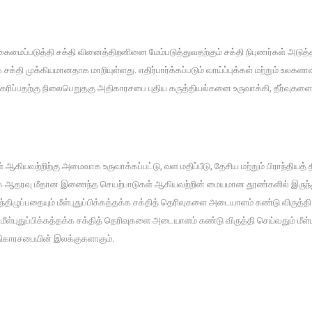
வகைமைப்படுத்தி சக்தி வினைத்திறனினை மேம்படுத்துவதற்கும் சக்தி நிபுணர்கள் அடுத
சக்தி முக்கியமானதாக மாறியுள்ளது. எதிர்பார்க்கப்படும் வாய்ப்புக்கள் மற்றும் உலக
ிகரிப்பதற்கு நிலைபெறுதகு அதிகாரசபை புதிய கருத்தியல்கனை உருவாக்கி, தீர்வுகள
ியவற்றிற்கு அமைவாக உருவாக்கப்பட்டு, வள மதிப்பீடு, தேசிய மற்றும் பிராந்தியத் 
அரசாங்க ஆதரவு மீதான இணைந்த செயற்பாடுகள் ஆகியவற்றின் மையமான தூண்களில் இரு
திழுப்பதையும் மீள்புதுப்பிக்கத்தக்க சக்தித் தெரிவுகளை அடையாளம் கண்டு விருத்த
ீள்புதுப்பிக்கத்தக்க சக்தித் தெரிவுகளை அடையாளம் கண்டு விருத்தி செய்வதும் மீ
திகாரசபையின் இலக்குகளாகும்.
க ஒன்று சேர்தல்