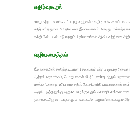
எதிர்வுகூறல்
எமது சுற்றாடலைக் காப்பாற்றுவதற்கும் சக்தி மூலங்களைப் பல்
எதிர்பார்த்துள்ள அதேவேளை இலங்கையில் மீள்புதுப்பிக்கத்தக்க 
சக்தியின் பயன்பாடு மற்றும் பிரயோகங்கள் ஆகியவற்றினை அத
வழியமைத்தல்
இலங்கையின் தனித்துவமான தேவைகள் மற்றும் முன்னுரிமைகள் ஆக
ஆற்றல் உருவாக்கம், பொதுமக்கள் விழிப்புணர்வு மற்றும் 
எண்ணியுள்ளது. உரிய காலத்தில் போதிய நிதி வளங்களைக் கவர்ந்
அமுல்படுத்தலுக்கு ஆதரவு வழங்குவதும் செலவுச் சிக்கனமான ம
முறைமையினுள் நம்பத்தகுந்த வகையில் ஒருங்கிணைப்பதும் அ
சக்தி வினைத்திறன் மிக்க இலங்கைக்கா